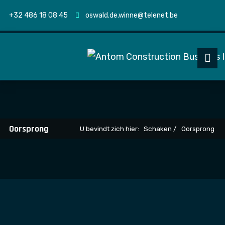
+32 486 18 08 45
oswald.de.winne@telenet.be
Oorsprong
U bevindt zich hier:
Schaken
Oorsprong