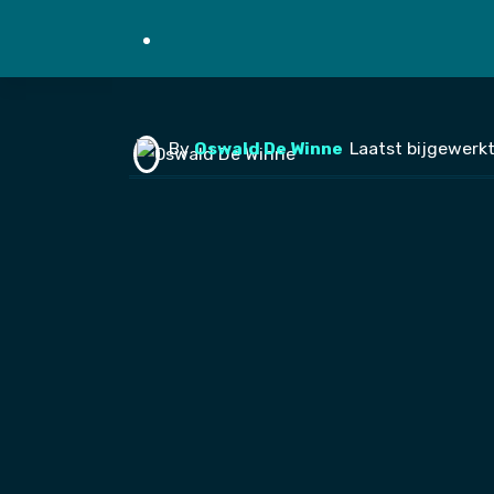
By
Oswald De Winne
Laatst bijgewerkt