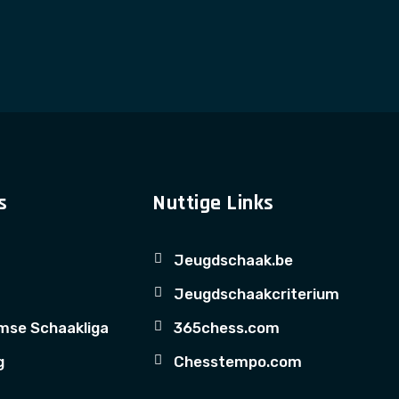
s
Nuttige Links
Jeugdschaak.be
Jeugdschaakcriterium
mse Schaakliga
365chess.com
g
Chesstempo.com
m