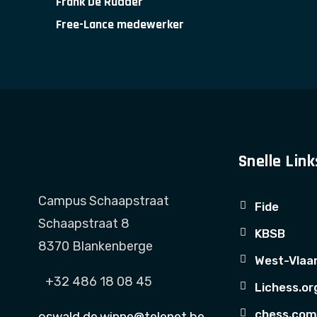
Frank De Rudder
Free-Lance medewerker
Snelle Link
Campus Schaapstraat
Fide
Schaapstraat 8
KBSB
8370 Blankenberge
West-Vlaa
+32 486 18 08 45
Lichess.or
chess.co