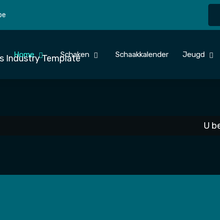
be
Home
Schaken
Schaakkalender
Jeugd
U be