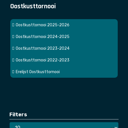
Oostkusttornooi
Oostkusttornooi 2025-2026
Oostkusttornooi 2024-2025
Oostkusttornooi 2023-2024
Oostkusttornooi 2022-2023
Erelijst Oostkusttornooi
Filters
Toon