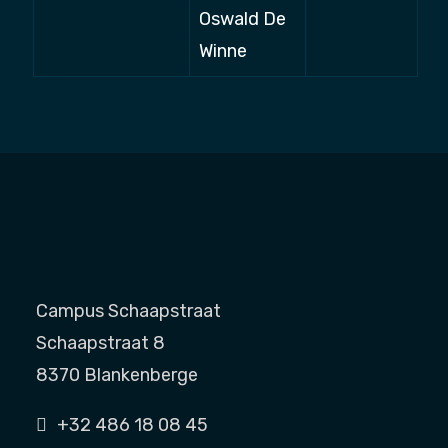
Oswald De
Winne
Campus Schaapstraat
Schaapstraat 8
8370 Blankenberge
+32 486 18 08 45