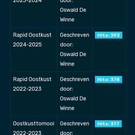
2023-2024
door:
Oswald De
Winne
Rapid Oostkust
Geschreven
Hits: 392
2024-2025
door:
Oswald De
Winne
Rapid Oostkust
Geschreven
Hits: 378
2022-2023
door:
Oswald De
Winne
Oostkusttornooi
Geschreven
Hits: 377
2022-2023
door: