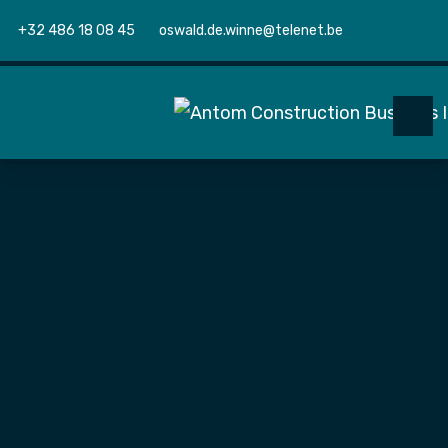
+32 486 18 08 45
oswald.de.winne@telenet.be