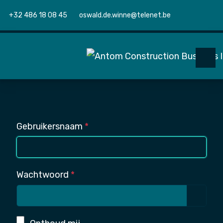
+32 486 18 08 45
oswald.de.winne@telenet.be
Gebruikersnaam
*
Wachtwoord
*
Toon 