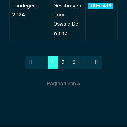
Landegem
Geschreven
Hits: 415
2024
door:
Oswald De
Winne
1
2
3
Pagina 1 van 3