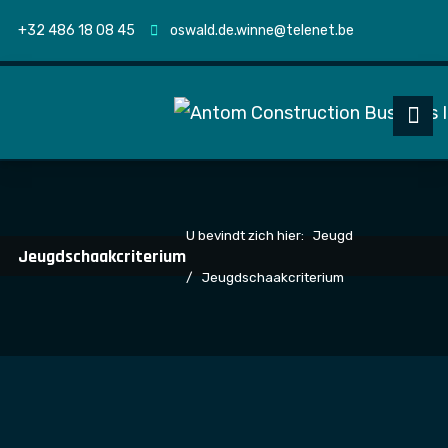
+32 486 18 08 45
oswald.de.winne@telenet.be
U bevindt zich hier:
Jeugd
Jeugdschaakcriterium
Jeugdschaakcriterium