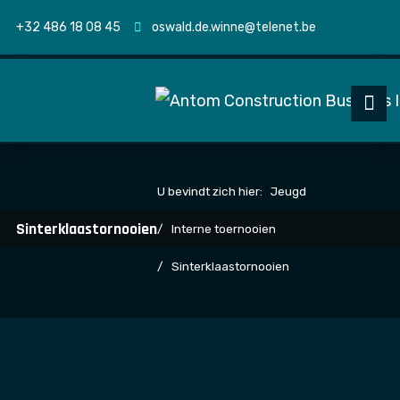
+32 486 18 08 45
oswald.de.winne@telenet.be
U bevindt zich hier:
Jeugd
Sinterklaastornooien
Interne toernooien
Sinterklaastornooien