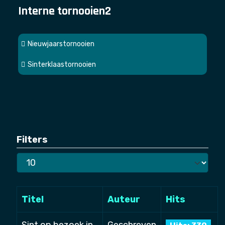
Interne tornooien2
Nieuwjaarstornooien
Sinterklaastornooien
Filters
Toon
#
Titel
Auteur
Hits
Sint op bezoek in
Geschreven