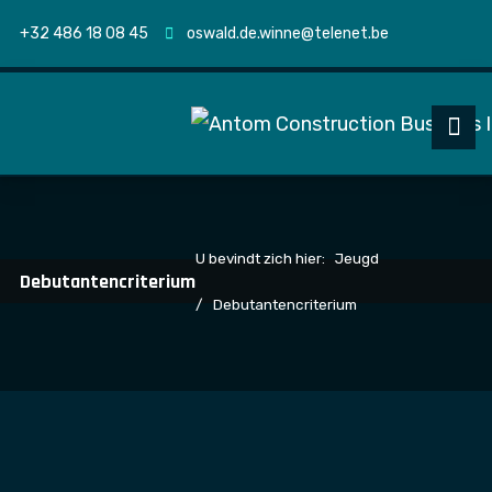
+32 486 18 08 45
oswald.de.winne@telenet.be
U bevindt zich hier:
Jeugd
Debutantencriterium
Debutantencriterium