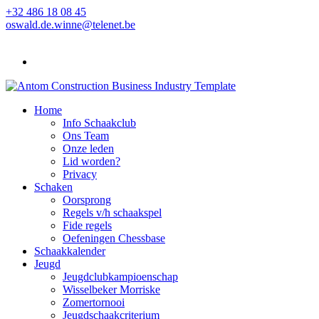
+32 486 18 08 45
oswald.de.winne@telenet.be
Home
Info Schaakclub
Ons Team
Onze leden
Lid worden?
Privacy
Schaken
Oorsprong
Regels v/h schaakspel
Fide regels
Oefeningen Chessbase
Schaakkalender
Jeugd
Jeugdclubkampioenschap
Wisselbeker Morriske
Zomertornooi
Jeugdschaakcriterium