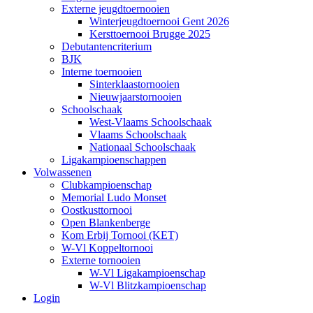
Externe jeugdtoernooien
Winterjeugdtoernooi Gent 2026
Kersttoernooi Brugge 2025
Debutantencriterium
BJK
Interne toernooien
Sinterklaastornooien
Nieuwjaarstornooien
Schoolschaak
West-Vlaams Schoolschaak
Vlaams Schoolschaak
Nationaal Schoolschaak
Ligakampioenschappen
Volwassenen
Clubkampioenschap
Memorial Ludo Monset
Oostkusttornooi
Open Blankenberge
Kom Erbij Tornooi (KET)
W-Vl Koppeltornooi
Externe tornooien
W-Vl Ligakampioenschap
W-Vl Blitzkampioenschap
Login