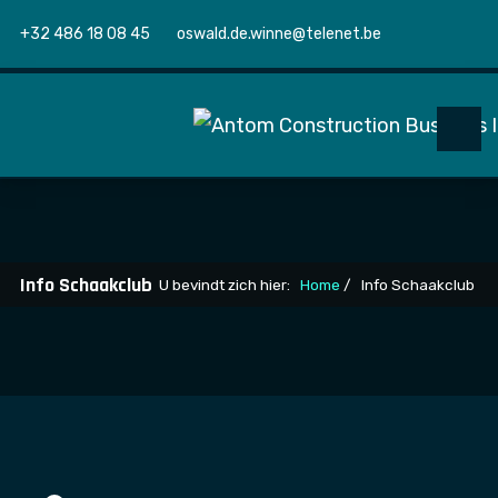
+32 486 18 08 45
oswald.de.winne@telenet.be
Info Schaakclub
U bevindt zich hier:
Home
Info Schaakclub