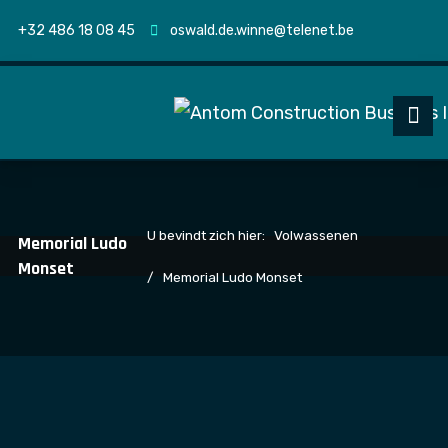
+32 486 18 08 45
oswald.de.winne@telenet.be
U bevindt zich hier:
Volwassenen
Memorial Ludo
Monset
Memorial Ludo Monset