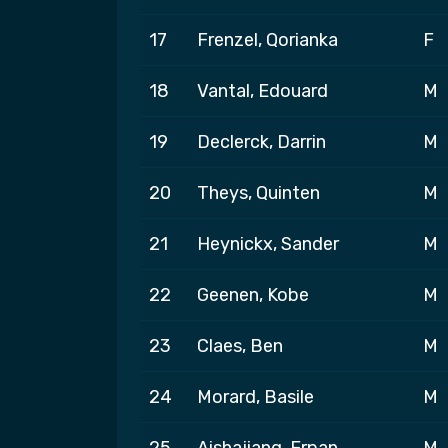
17
Frenzel, Qorianka
F
18
Vantal, Edouard
M
19
Declerck, Darrin
M
20
Theys, Quinten
M
21
Heynickx, Sander
M
22
Geenen, Kobe
M
23
Claes, Ben
M
24
Morard, Basile
M
25
Aishajiang, Erpan
M