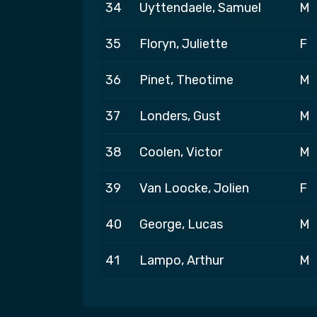
34
Uyttendaele, Samuel
M
35
Floryn, Juliette
F
36
Pinet, Theotime
M
37
Londers, Gust
M
38
Coolen, Victor
M
39
Van Loocke, Jolien
F
40
George, Lucas
M
41
Lampo, Arthur
M