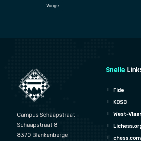
Vorig artikel: BJK 2023
Vorige
Snelle
Link
Fide
KBSB
West-Vlaa
Campus Schaapstraat
Schaapstraat 8
Lichess.or
8370 Blankenberge
chess.co