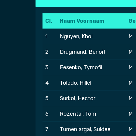
Cl.
Naam Voornaam
Ge
1
Nguyen, Khoi
M
2
Drugmand, Benoit
M
3
Fesenko, Tymofii
M
4
Toledo, Hillel
M
5
Surkol, Hector
M
6
Rozental, Tom
M
7
Tumenjargal, Suldee
M