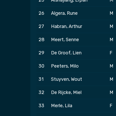
26
Algera, Rune
M
27
Habran, Arthur
M
28
Meert, Senne
M
29
De Groof, Lien
F
30
Peeters, Milo
M
31
Stuyven, Wout
M
32
De Rijcke, Miel
M
33
Merle, Lila
F