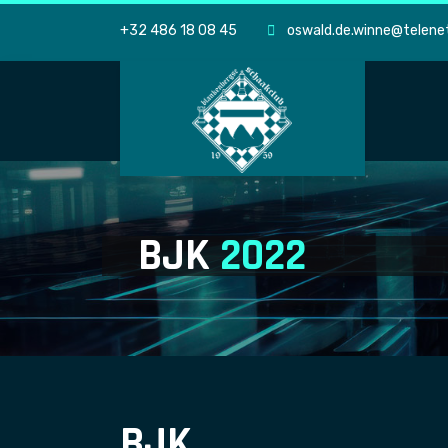
+32 486 18 08 45
oswald.de.winne@telene
BJK
2022
BJK