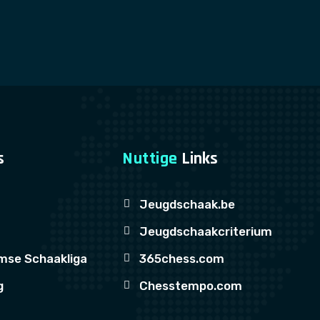
s
Nuttige
Links
Jeugdschaak.be
Jeugdschaakcriterium
mse Schaakliga
365chess.com
g
Chesstempo.com
m