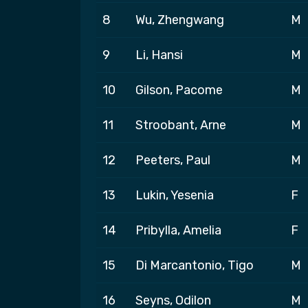
8
Wu, Zhengwang
M
9
Li, Hansi
M
10
Gilson, Pacome
M
11
Stroobant, Arne
M
12
Peeters, Paul
M
13
Lukin, Yesenia
F
14
Pribylla, Amelia
F
15
Di Marcantonio, Tigo
M
16
Seyns, Odilon
M