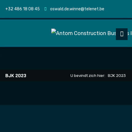
+32 486 18 08 45
oswald.de.winne@telenet.be
BJK 2023
U bevindt zich hier:
BJK 2023