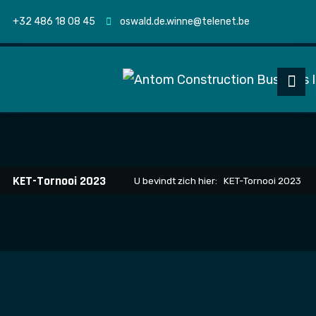
+32 486 18 08 45
oswald.de.winne@telenet.be
KET-Tornooi 2023
U bevindt zich hier:
KET-Tornooi 2023