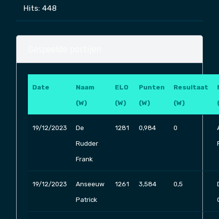
Hits: 448
Gespeelde partijen
Date
Naam
ELO
Punten
Resultaat
(W)
(W)
(W)
(W)
19/12/2023
De
1281
0,984
0
Rudder
Frank
19/12/2023
Anseeuw
1261
3,584
0,5
Patrick