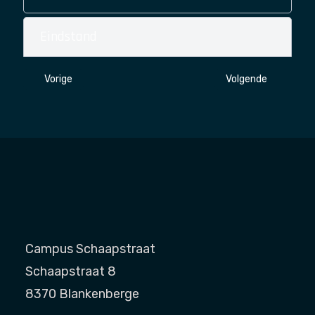
Eindstand
Vorig artikel: KET-Tornooi 2024
Volgende artikel: K
Vorige
Volgende
Campus Schaapstraat
Schaapstraat 8
8370 Blankenberge